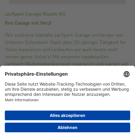
go to this site
siehe dazu hier
carXpert Garage Roschi AG
Ihre Garage mit Herz!
Wir sind eine lebhafte carXpert-Garage im Herzen von
Urtenen-Schönbühl. Nach über 20-jähriger Tätigkeit für
Volvo reparieren und verkaufen wir auch heute noch
immer gerne Volvo's! Mit unserem topaktuellen
carXpert-Multimarkenkonzept reparieren und warten wir
aber alle gängigen Automarken von A bis Z!
Testen Sie uns, wir freuen uns auf SIE!
Copyright © 2026 Carxpert Automotive
Impressum
Disclaimer
Datenschutz